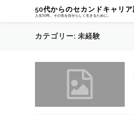
コ
50代からのセカンドキャリア
ン
人生50年。その先を自分らしく生きるために。
テ
ン
ツ
カテゴリー:
未経験
へ
ス
キ
ッ
プ